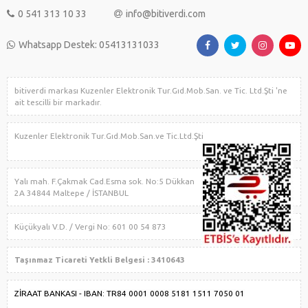
0 541 313 10 33
info@bitiverdi.com
Whatsapp Destek: 05413131033
bitiverdi markası Kuzenler Elektronik Tur.Gıd.Mob.San. ve Tic. Ltd.Şti 'ne
ait tescilli bir markadır.
Kuzenler Elektronik Tur.Gıd.Mob.San.ve Tic.Ltd.Şti
Yalı mah. F.Çakmak Cad.Esma sok. No:5 Dükkan
2A 34844 Maltepe / İSTANBUL
Küçükyalı V.D. / Vergi No: 601 00 54 873
Taşınmaz Ticareti Yetkli Belgesi : 3410643
ZİRAAT BANKASI - IBAN: TR84 0001 0008 5181 1511 7050 01