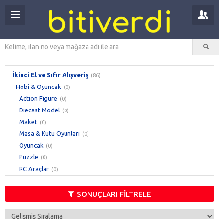
İkinci El ve Sıfır Alışveriş
(86)
Hobi & Oyuncak
(0)
Action Figure
(0)
Diecast Model
(0)
Maket
(0)
Masa & Kutu Oyunları
(0)
Oyuncak
(0)
Puzzle
(0)
RC Araçlar
(0)
Şaka & İllüzyon
(0)
Ticari Oyun Ürünleri
SONUÇLARI FİLTRELE
(0)