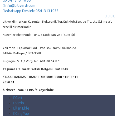
0 541 313 10 33
info@bitiverdi.com
Whatsapp Destek: 05413131033
bitiverdi markası Kuzenler Elektronik Tur.Gıd.Mob.San. ve Tic. Ltd.Şti 'ne ait
tescilli bir markadır.
Kuzenler Elektronik Tur.Gıd.Mob.San.ve Tic.Ltd.Şti
Yalı mah. F.Çakmak Cad.Esma sok. No:5 Dükkan 2A
34844 Maltepe / İSTANBUL
Küçükyalı V.D. / Vergi No: 601 00 54 873
Taşınmaz Ticareti Yetkli Belgesi : 3410643
ZİRAAT BANKASI - IBAN: TR84 0001 0008 5181 1511
7050 01
bitiverdi.com ETBIS 'e kayıtlıdır.
Geri
Vitrin
İlan Ekle
Giriş Yap