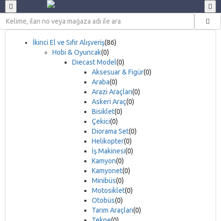
İkinci El ve Sıfır Alışveriş
(86)
Hobi & Oyuncak
(0)
Diecast Model
(0)
Aksesuar & Figür
(0)
Araba
(0)
Arazi Araçları
(0)
Askeri Araç
(0)
Bisiklet
(0)
Çekici
(0)
Diorama Set
(0)
Helikopter
(0)
İş Makinesi
(0)
Kamyon
(0)
Kamyonet
(0)
Minibüs
(0)
Motosiklet
(0)
Otobüs
(0)
Tarım Araçları
(0)
Tekne
(0)