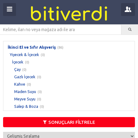
İkinci El ve Sıfır Alışveriş
(86)
Yiyecek & İçecek
(0)
İçecek
(0)
Çay
(0)
Gazlı İçecek
(0)
Kahve
(0)
Maden Suyu
(0)
Meyve Suyu
(0)
Salep & Boza
(0)
Sebze Suyu
(0)
Su
(0)
SONUÇLARI FİLTRELE
Şalgam & Şerbet
(0)