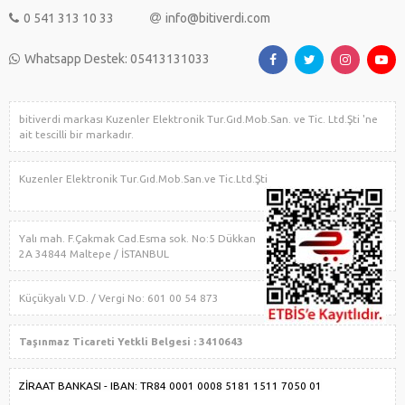
0 541 313 10 33
info@bitiverdi.com
Whatsapp Destek: 05413131033
bitiverdi markası Kuzenler Elektronik Tur.Gıd.Mob.San. ve Tic. Ltd.Şti 'ne
ait tescilli bir markadır.
Kuzenler Elektronik Tur.Gıd.Mob.San.ve Tic.Ltd.Şti
Yalı mah. F.Çakmak Cad.Esma sok. No:5 Dükkan
2A 34844 Maltepe / İSTANBUL
Küçükyalı V.D. / Vergi No: 601 00 54 873
Taşınmaz Ticareti Yetkli Belgesi : 3410643
ZİRAAT BANKASI - IBAN: TR84 0001 0008 5181 1511 7050 01