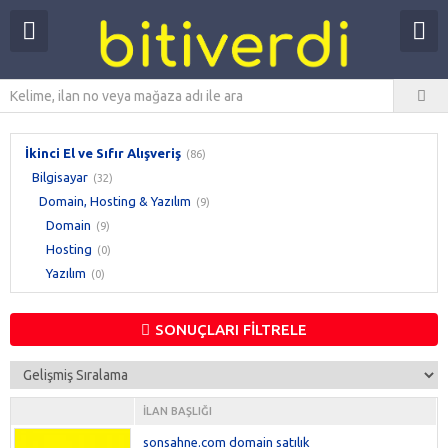
İkinci El ve Sıfır Alışveriş
(86)
Bilgisayar
(32)
Domain, Hosting & Yazılım
(9)
Domain
(9)
Hosting
(0)
Yazılım
(0)
SONUÇLARI FİLTRELE
İLAN BAŞLIĞI
sonsahne.com domain satılık