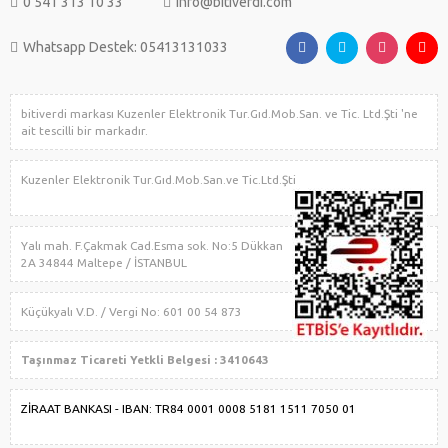
0 541 313 10 33
info@bitiverdi.com
Whatsapp Destek: 05413131033
bitiverdi markası Kuzenler Elektronik Tur.Gıd.Mob.San. ve Tic. Ltd.Şti 'ne
ait tescilli bir markadır.
Kuzenler Elektronik Tur.Gıd.Mob.San.ve Tic.Ltd.Şti
Yalı mah. F.Çakmak Cad.Esma sok. No:5 Dükkan
2A 34844 Maltepe / İSTANBUL
Küçükyalı V.D. / Vergi No: 601 00 54 873
Taşınmaz Ticareti Yetkli Belgesi : 3410643
ZİRAAT BANKASI - IBAN: TR84 0001 0008 5181 1511 7050 01