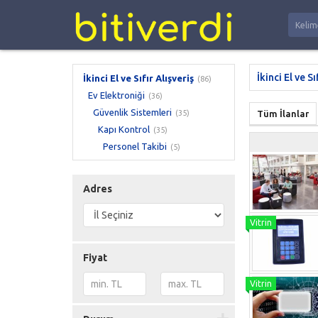
İkinci El ve Sı
İkinci El ve Sıfır Alışveriş
(86)
Ev Elektroniği
(36)
Güvenlik Sistemleri
(35)
Tüm İlanlar
Kapı Kontrol
(35)
Personel Takibi
(5)
Adres
Fiyat