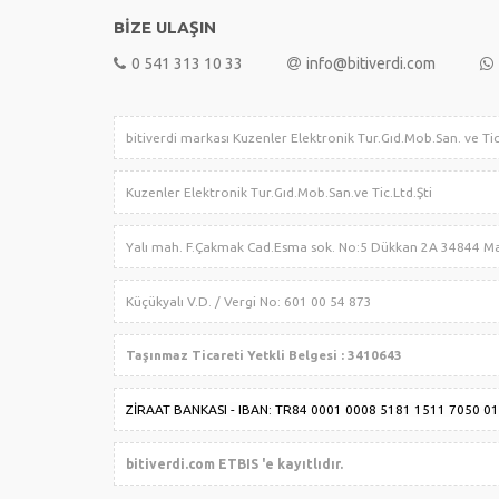
BİZE ULAŞIN
0 541 313 10 33
info@bitiverdi.com
bitiverdi markası Kuzenler Elektronik Tur.Gıd.Mob.S
Kuzenler Elektronik Tur.Gıd.
Yalı mah. F.Çakmak Cad.Esma sok. No:5 Dükkan 
Küçükyalı V.D. / Vergi No: 601 00 54 873
Taşınmaz Ticareti Yetkli Belgesi : 3410643
ZİRAAT BANKASI - IBAN: TR84 0001 0008 5181 1511 7050 01
bitiverdi.com ETBIS 'e kayıtlıdır.