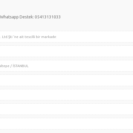
Whatsapp Destek: 05413131033
an. ve Tic. Ltd.Şti 'ne ait tescilli bir markadır.
Mob.San.ve Tic.Ltd.Şti
2A 34844 Maltepe / İSTANBUL