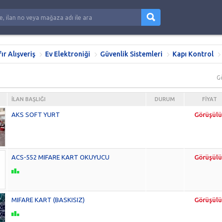
fır Alışveriş
Ev Elektroniği
Güvenlik Sistemleri
Kapı Kontrol
G
İLAN BAŞLIĞI
DURUM
FIYAT
AKS SOFT YURT
Görüşülü
ACS-552 MIFARE KART OKUYUCU
Görüşülü
MIFARE KART (BASKISIZ)
Görüşülü